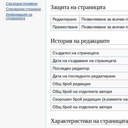
Свързани промени
Защита на страницата
Специални страници
Информация за
страницата
Редактиране
Позволяване за всички 
Преместване
Позволяване за всички 
История на редакциите
Създател на страницата
Дата на създаване на страницата
Последeн редактор
Дата на последнoто редактиране
Общ брой редакции
Общ брой на отделните автори
Скорошен брой редакции (в рамките на
Общ брой на отделните автори
Характеристики на страницата