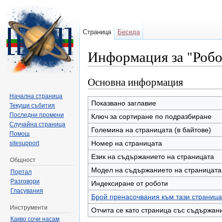
Страница
Беседа
Информация за "Робо
Направо към:
навигация
,
търсене
Основна информация
Начална страница
Показвано заглавие
Текущи събития
Последни промени
Ключ за сортиране по подразбиране
Случайна страница
Големина на страницата (в байтове)
Помощ
Номер на страницата
sitesupport
Език на съдържанието на страницата
Общност
Модел на съдържанието на страницата
Портал
Разговори
Индексиране от роботи
Гласувания
Брой пренасочвания към тази страница
Инструменти
Отчита се като страница със съдържан
Какво сочи насам