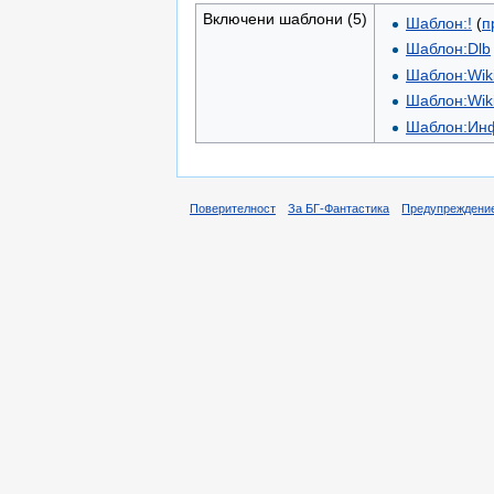
Включени шаблони (5)
Шаблон:!
(
п
Шаблон:Dlb
Шаблон:Wikic
Шаблон:Wikil
Шаблон:Инф
Поверителност
За БГ-Фантастика
Предупреждени