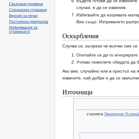
Бъдете готови да се извините
Свързани промени
случаи, е да се извиним.
Специални страници
Избягвайте да изтривате мате
Версия за печат
Вие също. Изтриването разтрой
Постоянна препратка
Информация за
страницата
Оскърбления
Случва се, въпреки че всички сме се
Опитайте се да го игнорирате
Учтиво помолете обидата да б
Ако вие, случайно или в пристъп на 
извините, най-добре е да си замълчи
Източници
статията
Уикипедия:Успоко