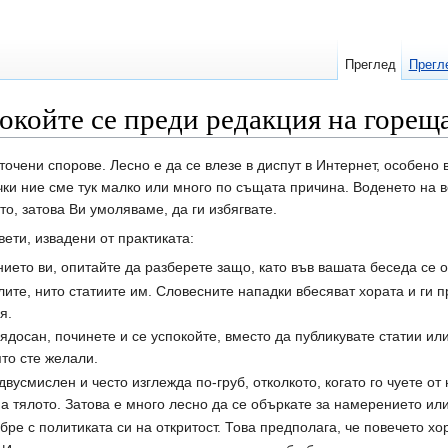
Преглед
Прегл
койте се преди редакция на горещ
точени спорове. Лесно е да се влезе в диспут в Интернет, особено в
ички ние сме тук малко или много по същата причина. Воденето на 
о, затова Ви умоляваме, да ги избягвате.
ети, извадени от практиката:
нието ви, опитайте да разберете защо, като във вашата беседа се 
ите, нито статиите им. Словесните нападки вбесяват хората и ги пр
я.
ядосан, починете и се успокойте, вместо да публикувате статии ил
то сте желали.
двусмислен и често изглежда по-груб, отколкото, когато го чуете от
на тялото. Затова е много лесно да се объркате за намерението ил
бре с политиката си на откритост. Това предполага, че повечето хор