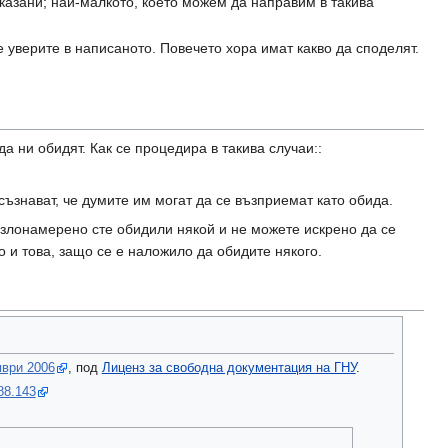
зказани; най-малкото, което можем да направим в такива
 уверите в написаното. Повечето хора имат какво да споделят.
да ни обидят. Как се процедира в такива случаи::
съзнават, че думите им могат да се възприемат като обида.
о злонамерено сте обидили някой и не можете искрено да се
о и това, защо се е наложило да обидите някого.
мври 2006
, под
Лиценз за свободна документация на ГНУ
.
88.143