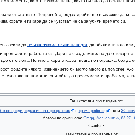
. Има моменти, когато казваме неща, които би било да останат неи
риали от статиите. Поправяйте, редактирайте и е възможно да се се
ва хората и ги кара да се чувстват, че са загубили времето си.
 съгласили да
не използваме лични нападки
, да обидим някого или 
 и продължете работата си. Дори не е задължително да отговаряте.
ъде оттеглена. Понякога хората казват неща по погрешка, без да о
ярост, обидите някого, извинението би могло много да помогне. Ак
те. Ако това не помогне, опитайте да преосмислите проблема, какт
Тази статия е производна от:
йте се преди редакция на гореща тема
в
bg.wikipedia.org
, към
30 ное
Автори на оригинала:
Gregg, Александър, 83.27.1
<center>
Тази статия е производна от: