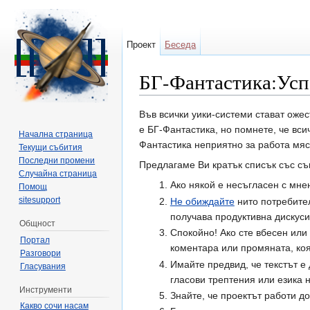
Проект
Беседа
БГ-Фантастика:Успо
Направо към:
навигация
,
търсене
Във всички уики-системи стават ожес
е БГ-Фантастика, но помнете, че вс
Начална страница
Фантастика неприятно за работа мяст
Текущи събития
Последни промени
Предлагаме Ви кратък списък със съв
Случайна страница
Ако някой е несъгласен с мне
Помощ
sitesupport
Не обиждайте
нито потребител
получава продуктивна дискуси
Общност
Спокойно! Ако сте вбесен или 
Портал
коментара или промяната, коя
Разговори
Имайте предвид, че текстът е 
Гласувания
гласови трептения или езика 
Инструменти
Знайте, че проектът работи до
Какво сочи насам