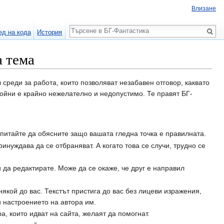
Влизане
Търсене
ед на кода
История
а тема
 среди за работа, които позволяват незабавен отговор, каквато
войни е крайно нежелателно и недопустимо. Те правят БГ-
опитайте да обясните защо вашата гледна точка е правилната.
инуждава да се отбраняват. А когато това се случи, трудно се
и да редактирате. Може да се окаже, че друг е направил
 някой до вас. Текстът пристига до вас без лицеви изражения,
и настроението на автора им.
а, които идват на сайта, желаят да помогнат.