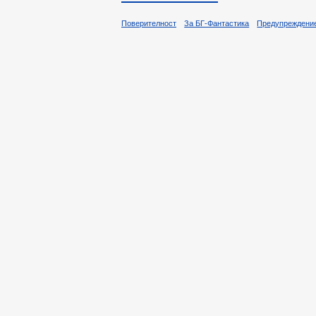
Поверителност
За БГ-Фантастика
Предупреждени