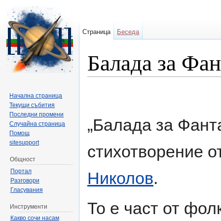
Страница
Беседа
Балада за Фан
Направо към:
навигация
,
търсене
Начална страница
Текущи събития
Последни промени
„Балада за Фант
Случайна страница
Помощ
sitesupport
стихотворение о
Общност
Портал
Николов
.
Разговори
Гласувания
То е част от фо
Инструменти
Какво сочи насам