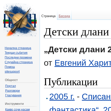
Страница
Беседа
Детски длани 
Направо към:
навигация
,
търсене
„Детски длани 2
Начална страница
Текущи събития
Последни промени
от
Евгений Хари
Случайна страница
Помощ
sitesupport
Публикации
Общност
Портал
Разговори
2005 г.
-
Списан
Гласувания
Инструменти
фантастика“
,
20
Какво сочи насам