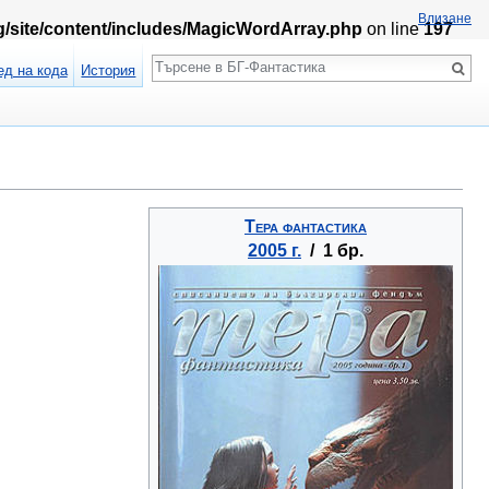
Влизане
rg/site/content/includes/MagicWordArray.php
on line
197
Търсене
ед на кода
История
Тера фантастика
2005 г.
/ 1 бр.