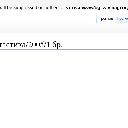
ill be suppressed on further calls in
/var/www/bgf.zavinagi.o
Преглед
Прегл
астика/2005/1 бр.