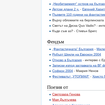
„Необитаемият“ остров на българ
Детски длани 2 ч.
-
Евгений Хари
Първите 110 години на фантастика
Върху обломките на берлинската 
Светът на Диска Quo Vadis? - ин
Къде съм аз? - Стивън Бригс
Фендъм
„Фантастичната“ България
-
Миле
Робърт Шекли на Еврокон 2004
Отново в България
- интервю с Е
Записки изпод заглавката на ВГ 
Софкон 2004
- Макрия Ненов
Фестивалът „УТОПИАЛ“
-
Христо
Поезия от
Светозара Генова
Мая Дългъчева