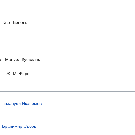
в
, Кърт Вонегът
а - Мануел Куевиляс
ш - Ж.-М. Фере
-
Емануел Икономов
 -
Бранимир Събев