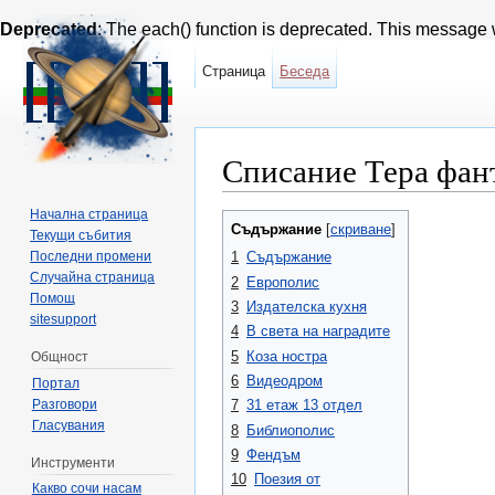
Deprecated
: The each() function is deprecated. This message w
Страница
Беседа
Списание Тера фант
Направо към:
навигация
,
търсене
Начална страница
Съдържание
[
скриване
]
Текущи събития
Последни промени
1
Съдържание
Случайна страница
2
Европолис
Помощ
3
Издателска кухня
sitesupport
4
В света на наградите
5
Коза ностра
Общност
6
Видеодром
Портал
Разговори
7
31 етаж 13 отдел
Гласувания
8
Библиополис
9
Фендъм
Инструменти
10
Поезия от
Какво сочи насам