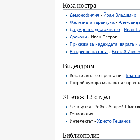
Коза ностра
Демонофилия
-
Йоан Владимир
Желязната тарантула
-
Александ
Да умреш с достойнство
-
Иван П
Дракони
- Иван Петров
Приказка за надеждата, вярата и
В търсене на плът
-
Благой Иван
Видеодром
Когато адът се препълни -
Благой
Покрай хумора минават и черват
31 етаж 13 отдел
Четвъртият Райх - Андрей Шмалк
Гениология
Интелектът -
Христо Гешанов
Библиополис