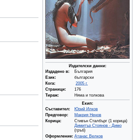
Издателски данни:
Издадено в:
България
Език:
български
Кога:
2005 г.
Страници:
176
Тираж:
Няма и толкова
Екип:
Съставител:
Юрий Илков
Предговор:
Макрия Ненов
Корица:
Стивън Сталбърг (1 корица)
Димитър Стоянов - Димо
(гръб)
Оформление:
Атанас Велков