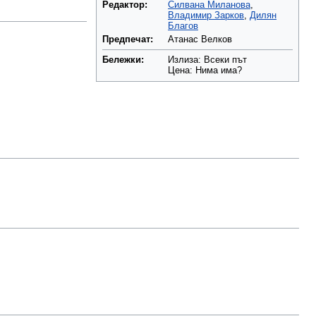
Редактор:
Силвана Миланова
,
Владимир Зарков
,
Дилян
Благов
Предпечат:
Атанас Велков
Бележки:
Излиза: Всеки път
Цена: Нима има?