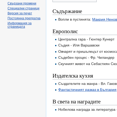
Свързани промени
Специални страници
Съдържание
Версия за печат
Постоянна препратка
Вопли в пустинята:
Макрия Нено
Информация за
страницата
Европолис
Централна гара - Гюнтер Кунерт
Съдия - Иля Варшавски
Овчарят и пришълецът от космос
Съдебен процес - Фр. Чиландер
Скучният живот на Себастиян Сю
Издателска кухня
Създателите на жанра - Вл. Гаков
Фантастичният разказ в България
В света на наградите
Нобелова награда за литература