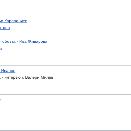
ър Карапанчев
етров
 любовта
-
Ива Живарова
ов
 Иванов
а - интервю с Валери Милев
о