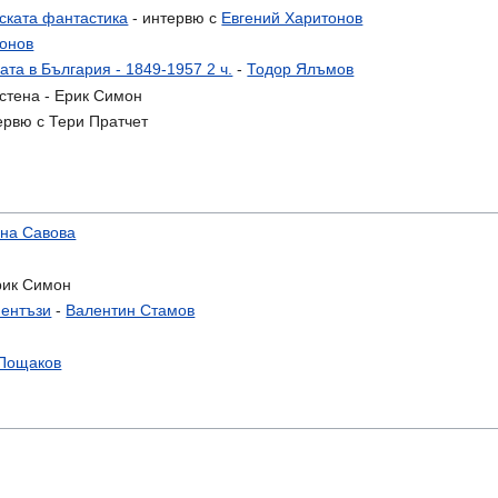
ската фантастика
- интервю с
Евгений Харитонов
тонов
та в България - 1849-1957 2 ч.
-
Тодор Ялъмов
стена - Ерик Симон
тервю с Тери Пратчет
на Савова
рик Симон
фентъзи
-
Валентин Стамов
 Пощаков