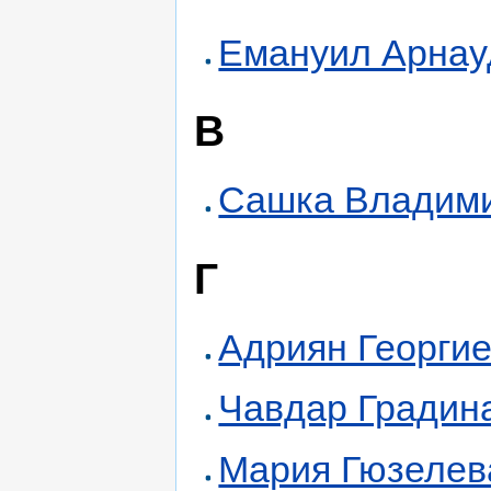
Емануил Арнау
В
Сашка Владим
Г
Адриян Георги
Чавдар Градин
Мария Гюзелев