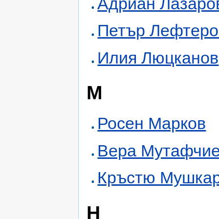
Адриан Лазаро
Петър Лефтеро
Илия Люцканов
М
Росен Марков
Вера Мутафчи
Кръстю Мушка
Н