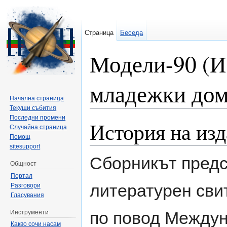
Страница
Беседа
Модели-90 (И
младежки дом
Начална страница
Текущи събития
Направо към:
навигация
,
търсене
Последни промени
История на из
Случайна страница
Помощ
sitesupport
Сборникът пред
Общност
Портал
литературен сви
Разговори
Гласувания
по повод Между
Инструменти
Какво сочи насам