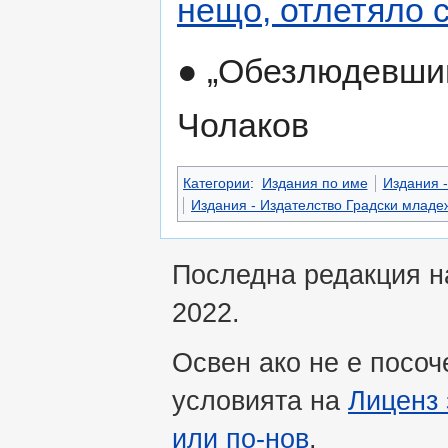
нещо, отлетяло 
● „Обезлюдевший
Чолаков
Категории
:
Издания по име
Издания -
Издания - Издателство Градски млад
Последна редакция на
2022.
Освен ако не е посоч
условията на
Лиценз 
или по-нов
.