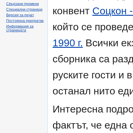
Свързани промени
конвент
Соцкон 
Специални страници
Версия за печат
Постоянна препратка
който се проведе
Информация за
страницата
1990 г.
Всички ек
сборника са раз
руските гости и 
останал нито ед
Интересна подро
фактът, че една 