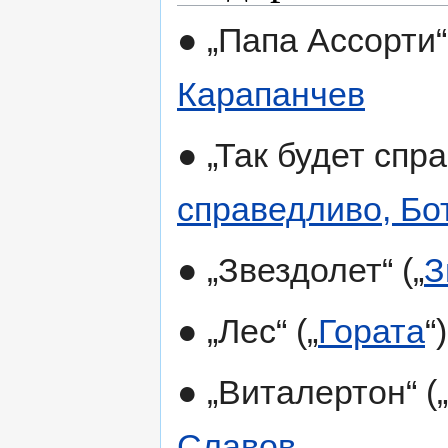
● „Папа Ассорти“ 
Карапанчев
● „Так будет спра
справедливо, Бо
● „Звездолет“ („
З
● „Лес“ („
Гората
“
● „Виталертон“ („
Славов