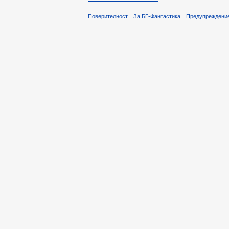
Поверителност
За БГ-Фантастика
Предупреждени