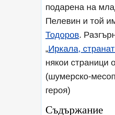
подарена на мла
Пелевин и той и
Тодоров
. Разгър
„
Иркала, странат
някои страници о
(шумерско-месо
героя)
Съдържание