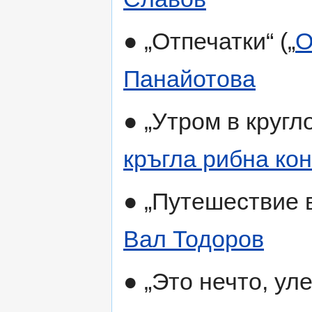
● „Отпечатки“ („
О
Панайотова
● „Утром в кругл
кръгла рибна ко
● „Путешествие в
Вал Тодоров
● „Это нечто, ул