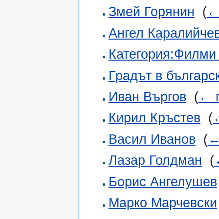
Змей Горянин
‎
(
←
Ангел Каралийче
Категория:Филми -
Градът в българс
Иван Въргов
‎
(
← 
Кирил Кръстев
‎
(
Васил Иванов
‎
(
←
Лазар Голдман
‎
(
Борис Ангелушев
Марко Марчевски