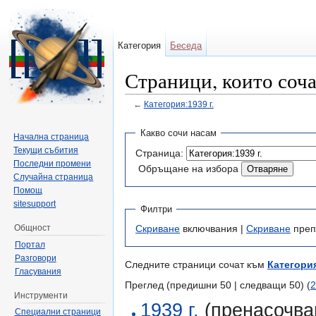
Категория
Беседа
Страници, които соча
←
Категория:1939 г.
Направо към:
навигация
,
търсене
Какво сочи насам
Начална страница
Текущи събития
Страница:
Последни промени
Обръщане на избора
Случайна страница
Помощ
sitesupport
Филтри
Общност
Скриване
включвания |
Скриване
преп
Портал
Разговори
Следните страници сочат към
Категория
Гласувания
Преглед (предишни 50 | следващи 50) (
2
Инструменти
1939 г.
(пренасочва
Специални страници