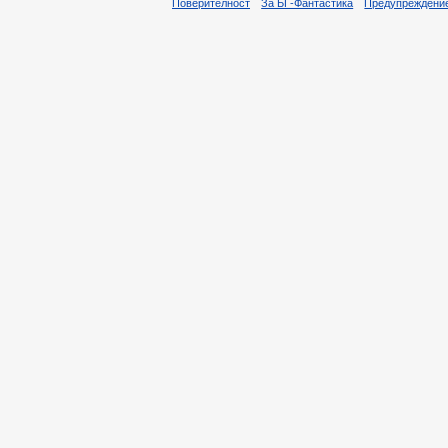
Поверителност
За БГ-Фантастика
Предупреждени