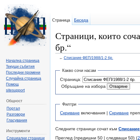
Страница
Беседа
Страници, които соч
бр.“
←
Списание ФЕП/1988/1-2 бр.
Начална страница
Направо към:
навигация
,
търсене
Текущи събития
Какво сочи насам
Последни промени
Случайна страница
Страница:
Помощ
Обръщане на избора
sitesupport
Общност
Филтри
Портал
Скриване
включвания |
Скриване
преп
Разговори
Гласувания
Следните страници сочат към
Списание 
Инструменти
Преглед (предишни 50 | следващи 50) (
2
Специални страници