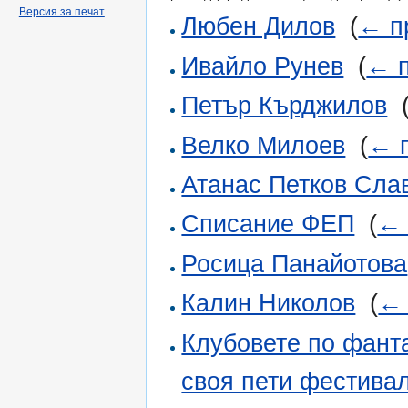
Версия за печат
Любен Дилов
‎
(
← п
Ивайло Рунев
‎
(
← п
Петър Кърджилов
‎
Велко Милоев
‎
(
← 
Атанас Петков Сла
Списание ФЕП
‎
(
← 
Росица Панайотова
Калин Николов
‎
(
← 
Клубовете по фанта
своя пети фестива