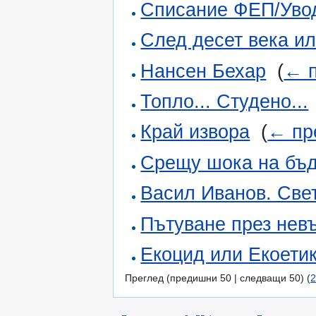
Списание ФЕП/Увод
След десет века ил
Нансен Бехар
‎
(
← п
Топло... Студено...
Край извора
‎
(
← пр
Срещу шока на бъ
Васил Иванов. Све
Пътуване през нев
Екоцид или Екоети
Преглед (предишни 50 | следващи 50) (
2