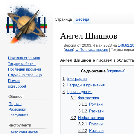
Страница
Беседа
Ангел Шишков
Версия от 20:03, 4 май 2023 на
149.62.2
(
разл
)
← По-стара версия
| Текуща верси
Направо към:
навигация
,
търсене
Начална страница
Ангел Шишков
е писател в областта
Текущи събития
Последни промени
Съдържание
[
скриване
]
Случайна страница
1
Биография
Помощ
2
Награди и признания
sitesupport
3
Произведения
Общност
3.1
Фантастика
Портал
3.1.1
Романи
Разговори
3.1.2
Разкази
Гласувания
3.2
Нефантастика
3.2.1
Романи
Инструменти
3.2.2
Разкази
Какво сочи насам