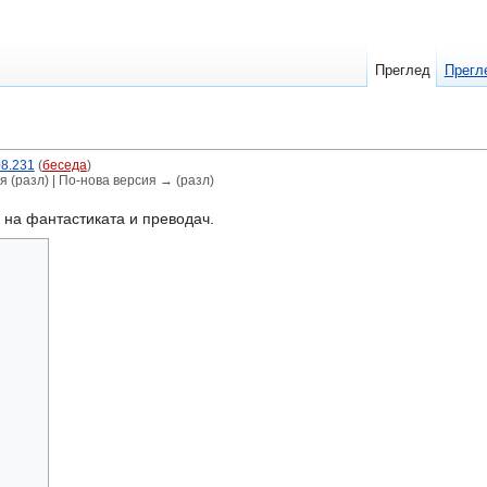
Преглед
Прегл
08.231
(
беседа
)
я (разл) | По-нова версия → (разл)
 на фантастиката и преводач.