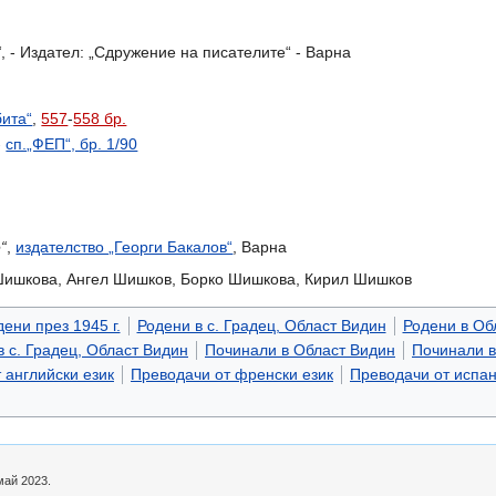
“
, - Издател: „Сдружение на писателите“ - Варна
бита“
,
557
-
558 бр.
-
сп.„ФЕП“, бр. 1/90
“
,
издателство „Георги Бакалов“
, Варна
Шишкова, Ангел Шишков, Борко Шишкова, Кирил Шишков
ени през 1945 г.
Родени в с. Градец, Област Видин
Родени в Об
 с. Градец, Област Видин
Починали в Област Видин
Починали в
 английски език
Преводачи от френски език
Преводачи от испан
май 2023.