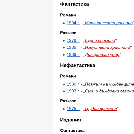
Фантастика
Романи
1994 г.
-
„
Марсианската равнина
Разкази
1979 г.
-
„
Бурни времена
“
1989 г.
-
„
Изкуствени кристали
“
1989 г.
-
„
Довършващ удар
“
Нефантастика
Романи
1980 г.
-
„Плажът на чужденците
1993 г.
-
„Сухи и дъждовни сезони
Разкази
1975 г.
-
„
Трудни времена
“
Издания
Фантастика