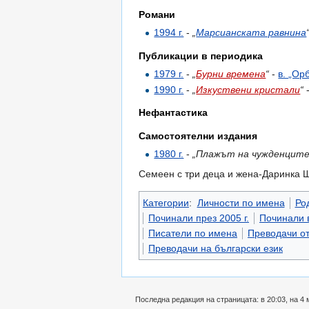
Романи
1994 г.
-
„
Марсианската равнина
Публикации в периодика
1979 г.
-
„
Бурни времена
“
-
в. „Ор
1990 г.
-
„
Изкуствени кристали
“
Нефантастика
Самостоятелни издания
1980 г.
-
„Плажът на чужденците
Семеен с три деца и жена-Даринка 
Категории
:
Личности по имена
Род
Починали през 2005 г.
Починали в
Писатели по имена
Преводачи от
Преводачи на български език
Последна редакция на страницата: в 20:03, на 4 