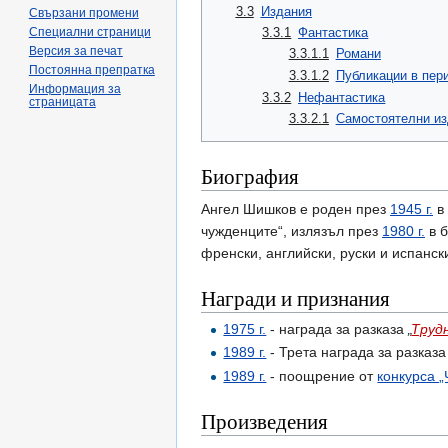
3.3
Издания
Свързани промени
3.3.1
Фантастика
Специални страници
Версия за печат
3.3.1.1
Романи
Постоянна препратка
3.3.1.2
Публикации в пер
Информация за
3.3.2
Нефантастика
страницата
3.3.2.1
Самостоятелни из
Биография
Ангел Шишков е роден през
1945 г.
в 
чужденците“, излязъл през
1980 г.
в б
френски, английски, руски и испански
Награди и признания
1975 г.
- награда за разказа
„
Труд
1989 г.
- Трета награда за разказ
1989 г.
- поощрение от
конкурса „
Произведения