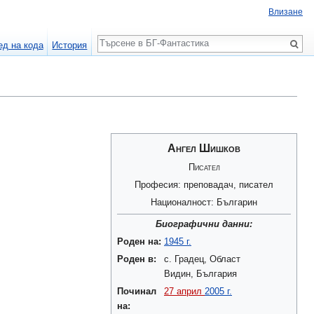
Влизане
Търсене
ед на кода
История
Ангел Шишков
Писател
Професия: преповадач, писател
Националност: Българин
Биографични данни:
Роден на:
1945 г.
Роден в:
с. Градец, Област
Видин, България
Починал
27 април
2005 г.
на: