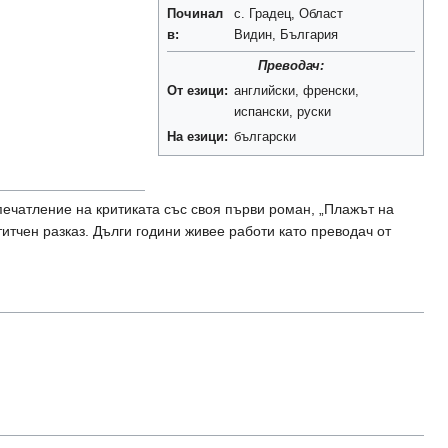
Починал
с. Градец, Област
в:
Видин, България
Преводач:
От езици:
английски, френски,
испански, руски
На езици:
български
впечатление на критиката със своя първи роман, „Плажът на
тчен разказ. Дълги години живее работи като преводач от