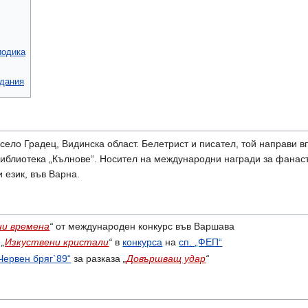
иодика
дания
село Градец, Видинска област. Белетрист и писател, той направи 
иблиотека „Кълнове“. Носител на международни награди за фанасти
 език, във Варна.
ни времена
“
от международен конкурс във Варшава
а
„
Изкуствени кристали
“
в
конкурса
на
сп. „ФЕП“
Червен бряг`89“
за разказа
„
Довършващ удар
“