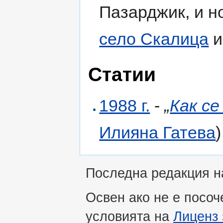
Пазарджик, и н
село Скалица
и
Статии
1988 г.
-
„
Как с
Илияна Гатева
Последна редакция на
Освен ако не е посоч
условията на
Лиценз 