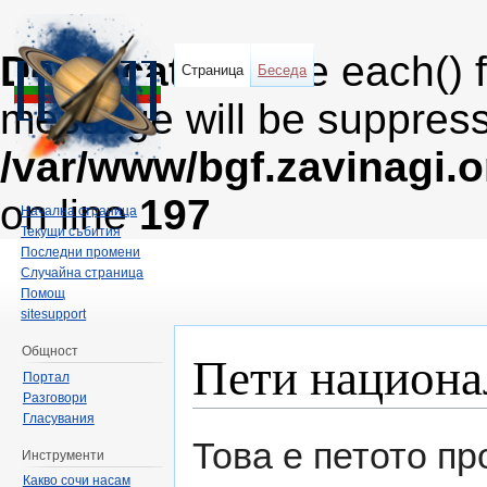
Deprecated
: The each() 
Страница
Беседа
message will be suppresse
/var/www/bgf.zavinagi.
on line
197
Начална страница
Текущи събития
Последни промени
Случайна страница
Помощ
sitesupport
Пети национа
Общност
Портал
Разговори
Направо към:
навигация
,
търсене
Гласувания
Това е петото п
Инструменти
Какво сочи насам