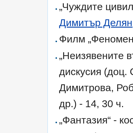
„Чуждите цивил
Димитър Делян
Филм „Феноменъ
„Неизявените в
дискусия (доц.
Димитрова, Ро
др.) - 14, 30 ч.
„Фантазия“ - ко