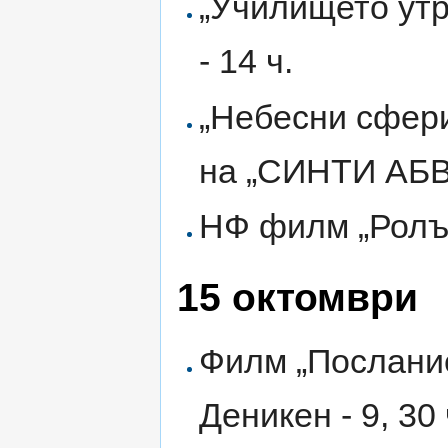
„Училището утр
- 14 ч.
„Небесни сфери
на „СИНТИ АБВ
НФ филм „Ролър
15 октомври
Филм „Послание
Деникен - 9, 30 