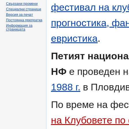
Свързани промени
фестивал на клу
Специални страници
Версия за печат
прогностика, фа
Постоянна препратка
Информация за
страницата
евристика
.
Петият национа
НФ
е проведен 
1988 г.
в Пловдив
По време на фе
на Клубовете по