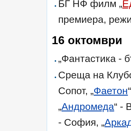
БГ НФ филм „
Е
премиера, реж
16 октомври
„Фантастика - б
Среща на Клубо
Сопот, „
Фаетон
„
Андромеда
“ - 
- София, „
Аркад