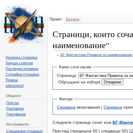
Проект
Беседа
Страници, които соч
наименование“
←
БГ-Фантастика:Правила за наименование
Начална страница
Направо към:
навигация
,
търсене
Текущи събития
Какво сочи насам
Последни промени
Случайна страница
Страница:
Помощ
Обръщане на избора
sitesupport
Общност
Филтри
Портал
Скриване
включвания |
Скриване
преп
Разговори
Гласувания
Следните страници сочат към
БГ-Фанта
Инструменти
Преглед (предишни 50 | следващи 50) (
2
Специални страници