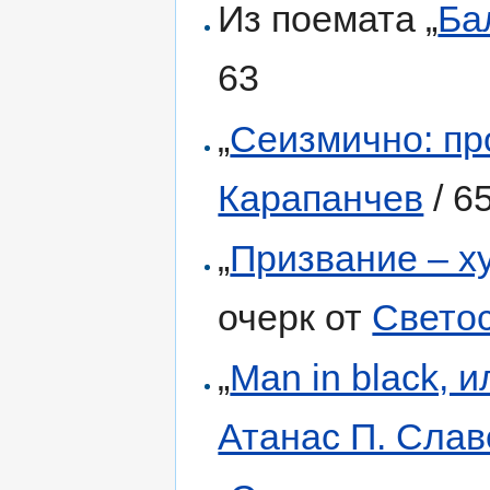
Из поемата „
Ба
63
„
Сеизмично: пр
Карапанчев
/ 6
„
Призвание – х
очерк от
Свето
„
Man in black, 
Атанас П. Слав