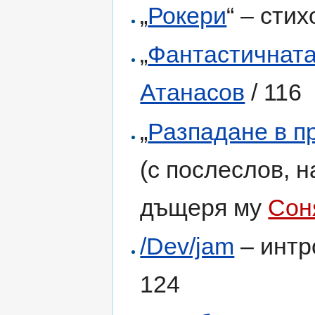
„
Рокери
“ – сти
„
Фантастичната
Атанасов
/ 116
„
Разпадане в п
(с послеслов, н
дъщеря му
Сон
/Dev/jam
– интр
124