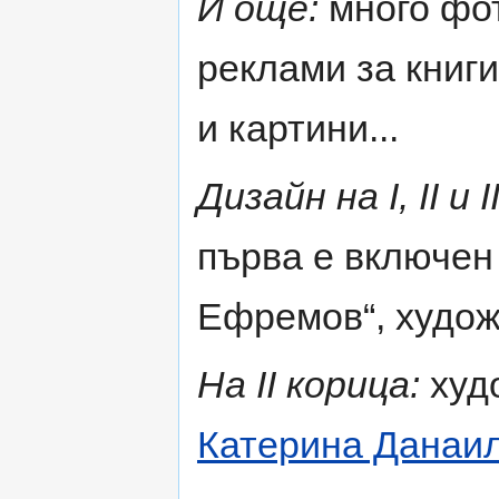
И още:
много фот
реклами за книг
и картини...
Дизайн на І, ІІ и І
първа е включен 
Ефремов“, худо
На ІІ корица:
худ
Катерина Данаи