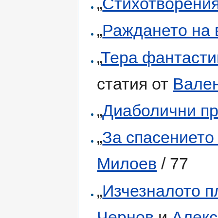
„
Стихотворени
„
Раждането на 
„
Тера фантастик
статия от
Вален
„
Диаболични пр
„
За спасението
Милоев
/ 77
„
Изчезналото п
Чернов
и
Алекс