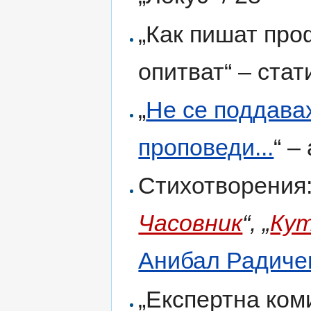
„Как пишат про
опитват“ – стат
„
Не се поддавах
проповеди...
“ –
Стихотворения:
Часовник
“, „
Ку
Анибал Радиче
„Експертна коми