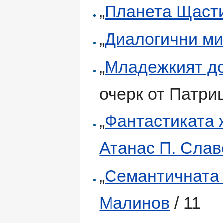
„
Планета Щаст
„
Диалогични м
„
Младежкият дом
очерк от Патри
„
Фантастиката 
Атанас П. Слав
„
Семантичната
Малинов
/ 11