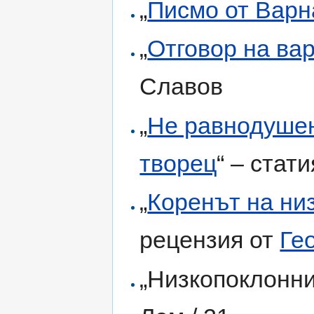
„
Писмо от Варн
„
Отговор на ва
Славов
„
Не равнодушен
творец
“ – стат
„
Коренът на ни
рецензия от
Ге
„Низкопоклонни