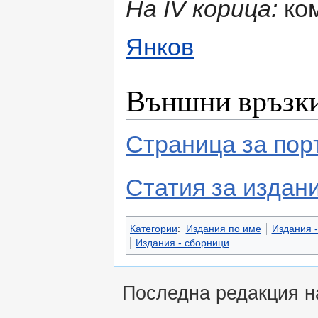
На ІV корица:
ком
Янков
Външни връзк
Страница за пор
Статия за издани
Категории
:
Издания по име
Издания -
Издания - сборници
Последна редакция на