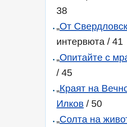
38
„
От Свердловск 
интервюта / 41
„
Опитайте с мр
/ 45
„
Краят на Вечн
Илков
/ 50
„
Солта на живо