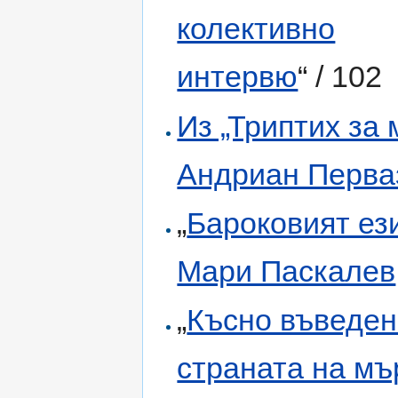
колективно
интервю
“ / 102
Из „Триптих за
Андриан Перва
„
Бароковият ез
Мари Паскалев
„
Късно въведе
страната на мъ