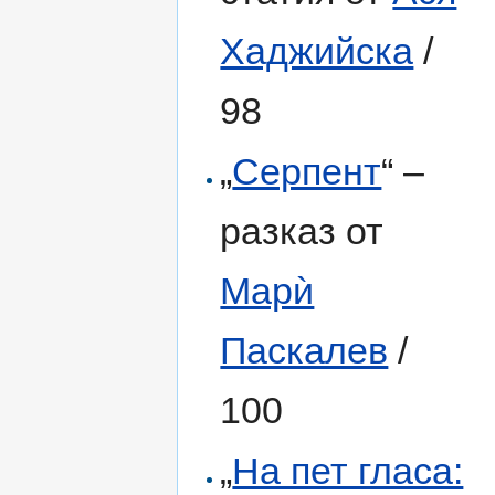
Хаджийска
/
98
„
Серпент
“ –
разказ от
Марѝ
Паскалев
/
100
„
На пет гласа: