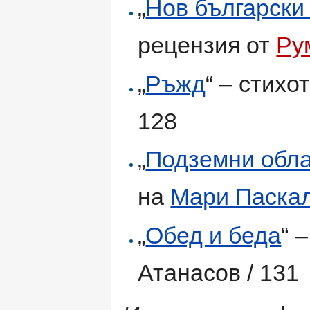
„
Нов български
рецензия от
Ру
„
Ръжд
“ – стих
128
„
Подземни обл
на
Мари Паска
„
Обед и беда
“ 
Атанасов / 131