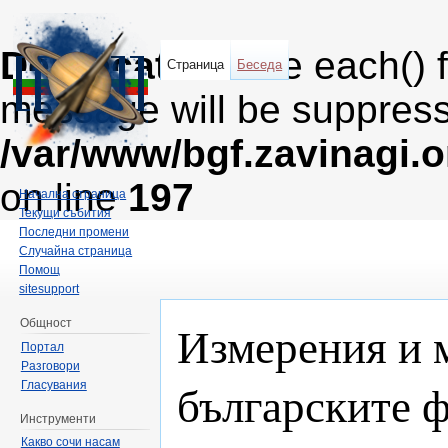
Deprecated
: The each() 
Страница
Беседа
message will be suppresse
/var/www/bgf.zavinagi.
on line
197
Начална страница
Текущи събития
Последни промени
Случайна страница
Помощ
sitesupport
Измерения и 
Общност
Портал
Разговори
българските ф
Гласувания
Инструменти
Какво сочи насам