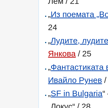
Лем / 21
„
Из поемата „В
24
„
Лудите, лудите
Янкова
/ 25
„
Фантастиката 
Ивайло Рунев
/
„
SF in Bulgaria
“
„Локус“ / 28