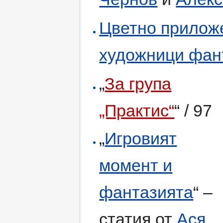
Цветно приложе
художници фан
„
За група
„Практис“
“ / 97
„
Игровият
момент и
фантазията
“ –
статия от
Ася