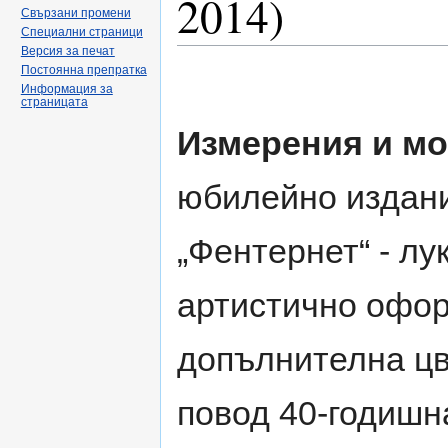
2014)
Свързани промени
Специални страници
Версия за печат
Направо към:
навигация
,
търсене
Постоянна препратка
Информация за
страницата
Измерения и м
юбилейно издан
„Фентернет“ - лу
артистично офо
допълнителна цв
повод 40-годишн