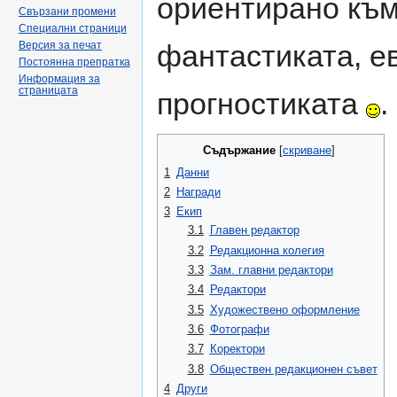
ориентирано към.
Свързани промени
Специални страници
фантастиката, е
Версия за печат
Постоянна препратка
Информация за
страницата
прогностиката
.
Съдържание
[
скриване
]
1
Данни
2
Награди
3
Екип
3.1
Главен редактор
3.2
Редакционна колегия
3.3
Зам. главни редактори
3.4
Редактори
3.5
Художествено оформление
3.6
Фотографи
3.7
Коректори
3.8
Обществен редакционен съвет
4
Други