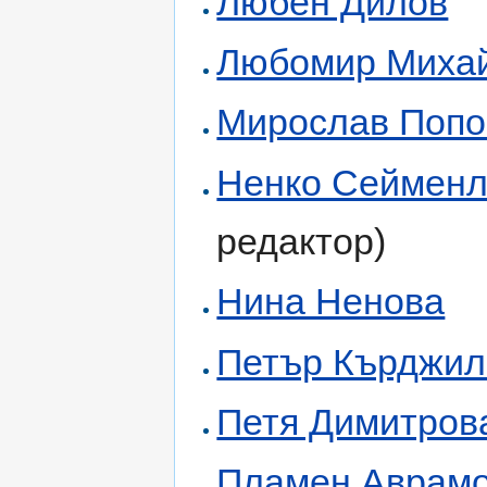
Любен Дилов
Любомир Миха
Мирослав Попо
Ненко Сейменл
редактор)
Нина Ненова
Петър Кърджил
Петя Димитров
Пламен Аврам