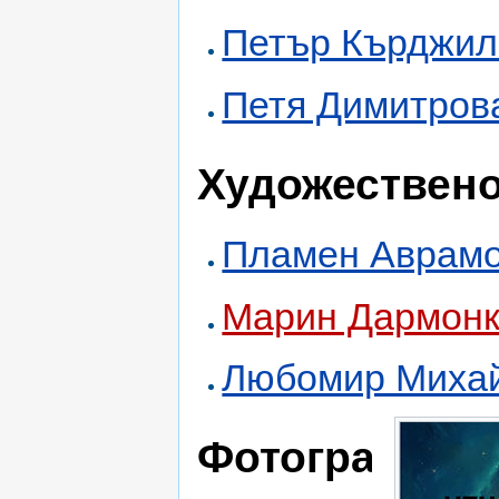
Петър Кърджил
Петя Димитров
Художествен
Пламен Аврам
Марин Дармон
Любомир Миха
Фотографи