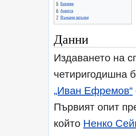
5
Броеве
6
Анкета
7
Външни връзки
Данни
Издаването на сп
четиригодишна б
„Иван Ефремов“
Първият опит п
който
Ненко Сей