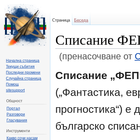
Страница
Беседа
Списание ФЕ
(пренасочване от
С
Начална страница
Направо към:
навигация
,
търсене
Текущи събития
Списание „ФЕП
Последни промени
Случайна страница
Помощ
(„Фантастика, ев
sitesupport
Общност
прогностика“) е 
Портал
Разговори
Гласувания
българско списа
Инструменти
Какво сочи насам