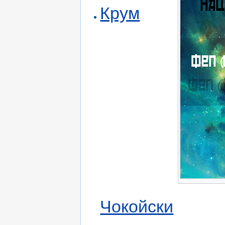
Крум
Чокойски