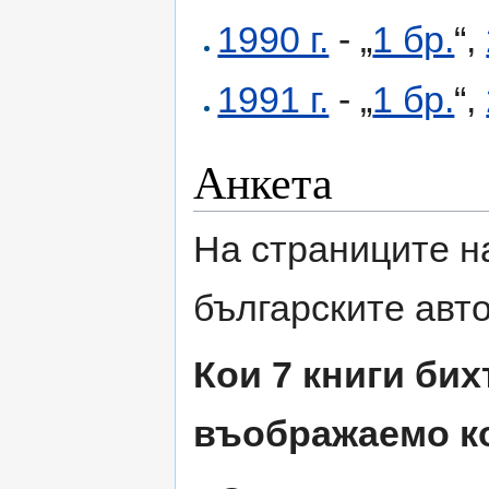
1990 г.
- „
1 бр.
“,
1991 г.
- „
1 бр.
“,
Анкета
На страниците н
българските авт
Кои 7 книги бих
въображаемо к