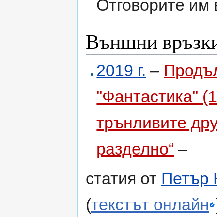
Отговорите им
Външни връзк
2019 г.
–
Продъл
''Фантастика'' 
трънливите др
разделно“
–
статия от
Петър 
(
текстът онлайн