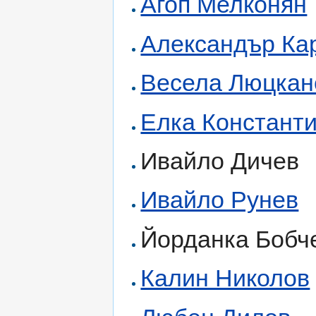
Агоп Мелконян
Александър Ка
Весела Люцкан
Елка Констант
Ивайло Дичев
Ивайло Рунев
Йорданка Бобчев
Калин Николов