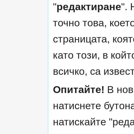
"
редактиране
".
точно това, коет
страницата, коят
като този, в кой
всичко, са извес
Опитайте!
В нов
натиснете бутона
натискайте "реда