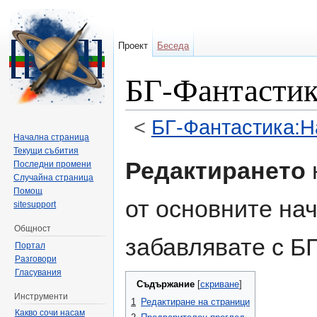
Проект
Беседа
БГ-Фантастик
<
БГ-Фантастика:Н
Начална страница
Направо към:
навигация
,
търсене
Текущи събития
Редактирането
Последни промени
Случайна страница
Помощ
от основните нач
sitesupport
Общност
забавлявате с Б
Портал
Разговори
Гласувания
Съдържание
[
скриване
]
Инструменти
1
Редактиране на страници
Какво сочи насам