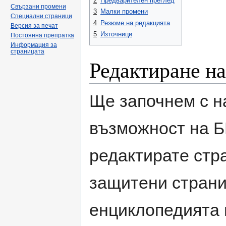
2
Предварителен преглед
Свързани промени
3
Малки промени
Специални страници
4
Резюме на редакцията
Версия за печат
5
Източници
Постоянна препратка
Информация за
страницата
Редактиране н
Ще започнем с н
възможност на Б
редактирате стр
защитени страни
енциклопедията 